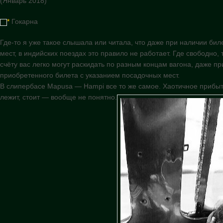
(Январь 2018)
*
Гокарна
Где-то я уже такое слышала или читала, что даже при наличии би
мест, в индийских поездах это правило не работает. Где свободно, 
счëту вас легко могут раскидать по разным концам вагона, даже п
приобретенного билета с указанием посадочных мест.
В слипербасе Мapusa — Hampi все то же самое. Хаотичное прибыти
лежит, стоит — вообще не понятно.