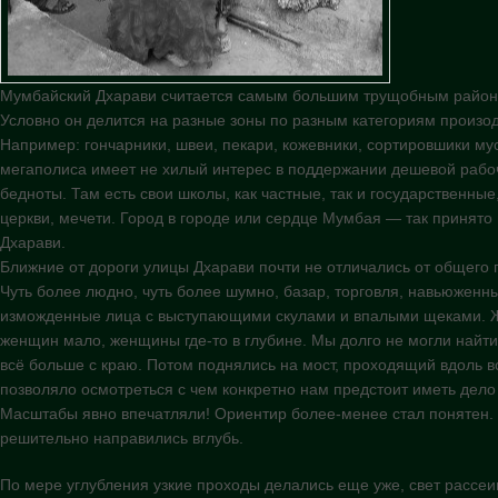
Мумбайский Дхарави считается самым большим трущобным районо
Условно он делится на разные зоны по разным категориям произод
Например: гончарники, швеи, пекари, кожевники, сортировшики мус
мегаполиса имеет не хилый интерес в поддержании дешевой раб
бедноты. Там есть свои школы, как частные, так и государственны
церкви, мечети. Город в городе или сердце Мумбая — так принят
Дхарави.
Ближние от дороги улицы Дхарави почти не отличались от общего г
Чуть более людно, чуть более шумно, базар, торговля, навьюженн
изможденные лица с выступающими скулами и впалыми щеками. Ж
женщин мало, женщины где-то в глубине. Мы долго не могли найти
всё больше с краю. Потом поднялись на мост, проходящий вдоль в
позволяло осмотреться с чем конкретно нам предстоит иметь дело
Масштабы явно впечатляли! Ориентир более-менее стал понятен.
решительно направились вглубь.
По мере углубления узкие проходы делались еще уже, свет рассеи