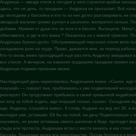
Андрюша — звезда отеля и сегодня у него случился крайне насыще
здесь, что не день, то праздник — Андрюха не просыхает. Всё нача
до молодежи у бассейна и кто-то из них долго разговаривать не ста
звездный мальчик громко рухнул в шезлонги, матерился сильно. П
добавки. Мужики от души его за ноги и в бассен. Вытащили. Минут 
обмолвился, а где ж его мама ? Оказалось он с мамой приехал. П
Андрюшка буянил долго. Обслуживающий персонал отеля вяло пыт
складывали руки на груди. Право, думается мне, за период работы
Кто-то вновь мимо проходящий ещё раз пять Андрюху закидывал в 
все стихло. А вечером, не изменяя традициям праздник гремел на в
Андрюша подавал признаки жизни.
Наследующий день нарисовалась Андрюшина мама: «Сынок, иди п
покушай» — говорит она, приблежаясь к уже подвипевшей молодо
реагирует. Он продолжает прибывать в своей привычной индийской
не хочу за тобой ходить, иди покушай только, сынок». Соседские м
иди, Андрюш, слушайся маму». К слову, Андрею на вид лет 30, а
молодая уже, уставшая. Ей бы на покой, на дачу Подмосковную с в
окучивать, но разве оставишь своего шалопая в беде, пропадет вед
стыда или протеста, Андрюшка встал с места качаясь и как стоял, 
бассейн. Брызгами залил все пространство. Потом болтался в воде