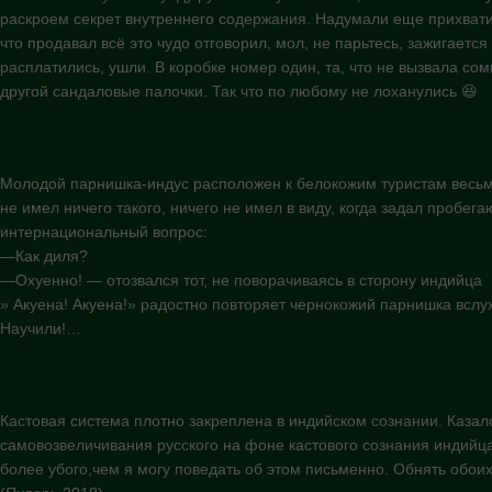
раскроем секрет внутреннего содержания. Надумали еще прихватит
что продавал всё это чудо отговорил, мол, не парьтесь, зажигается
расплатились, ушли. В коробке номер один, та, что не вызвала сом
другой сандаловые палочки. Так что по любому не лоханулись 😆
Молодой парнишка-индус расположен к белокожим туристам весь
не имел ничего такого, ничего не имел в виду, когда задал пробе
интернациональный вопрос:
—Как диля?
—Охуенно! — отозвался тот, не поворачиваясь в сторону индийца
» Акуена! Акуена!» радостно повторяет чернокожий парнишка вслух
Научили!…
Кастовая система плотно закреплена в индийском сознании. Казало
самовозвеличивания русского на фоне кастового сознания индийц
более убого,чем я могу поведать об этом письменно. Обнять обои