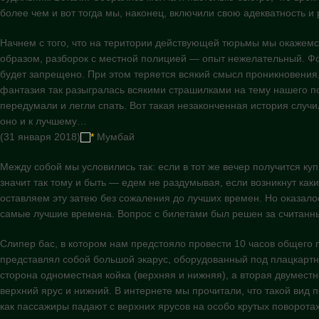
более чем и вот тогда мы, наконец, включили свою адекватность и 
Начнем с того, что на територии действующей тюрьмы мы окажемс
образом, разборок с местной полицией — опыт нежелательный. Фо
будет запрещено. При этом теряется всякий смысл проникновения,
фантазия так разыгралась всякими страшилками на тему нашего п
передумали и легли спать. Вот такая незаконченная история случил
оно и к лучшему…
(31 января 2018)
*
Мумбай
Между собой мы условились так: если в тот же вечер получится ку
значит так тому и быть — едем не раздумывая, если возникнут ка
оставляем эту затею без сожаления до лучших времен. Но оказалось
самые лучшие времена. Вопрос с билетами был решен за считанны
Слипер бас, в котором нам предстояло провести 10 часов общего 
представлял собой большой экарус, оборудованный под плацкартны
сторона одноместная койка (верхняя и нижняя), а вторая двуместн
верхний ярус и нижний. В интернете мы прочитали, что такой вид
как пассажиры падают с верхних ярусов на особо крутых поворотах