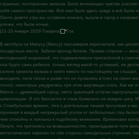
странных, посторонних запахов. Было волнующее чувство участия
себя самого пространстве. Всё нам было здесь чуждо и всё было н
Около девяти утра мы оставили комнату, вышли в город и направил
улочек, что были ночью.
(21-23 января 2020/ Гокарна)
*
Гоа
В автобусе на Мапусу (Мапсу) пассажиров пересчитали, как цепля
посадочные места. Забили проход битком. Правая сторона — женс
молоденькой индианкой, что подкармливала припасëнной в сумочке
она будто сама ребенок, только взгляд какой-то уставший, не детск
салоне гремела музыка и никто никого по-настоящему не слышал,
выходили, пели песни и разве что не пускались в пляс на своих ме
точно), некоторые умудрялись при этом мертвецки спать. Как им 
Мапса — древнейший город, свято хранящий остатки партугальск
цивилизации. И это бросается в глаза буквально на каждом шагу. 
с Стамбульских времен, тяга к длительным пешим прогулкам и мы 
проникая в каждый неприкрытый уголок от любопытных глаз белог
чем спокойны и лояльны к подобному вниманию. Временами контр
Лачуги, что прятались на возвышенностях, прокладывали пути вн
металлических перилах по оби стороны самодельных ступенек, так