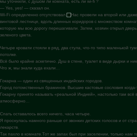
мы уточнили, с душом ли комната, есть ли wi-fi ?
— Yes, yes! — сказал он.
Wi-Fi определенно отсутствовал.
Нас провели на второй или даже
винтовой лестнице, вдоль длинных коридоров с множеством комнат
которую мы всю дорогу перешагивали. Затем, хозяин открыл дверь,
зеленого цвета.
Четыре кровати стояли в ряд, два стула, что-то типо маленькой ту
потолке.
Всё было крайне аскетично. Душ в стене, туалет в виде дырки и ни
Что ж, мы знали куда ехали…
Гокарна — один из священных индийских городов.
Город потомственных браминов. Высшие кастовые сословия когда-т
Гокарну принято называть «реальной Индией», настолько там всë 
атмосферно…
Спать оставалось всего ничего, часа четыре.
Я проснулась намного раньше от звонких детских голосов и от стр
лекарств.
Так пахло в комнате.Тот же запах был при заселении, только нам т