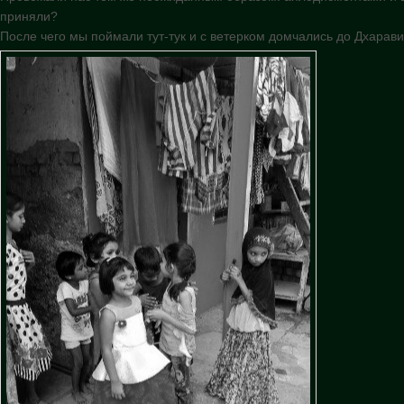
приняли?
После чего мы поймали тут-тук и с ветерком домчались до Дхарави