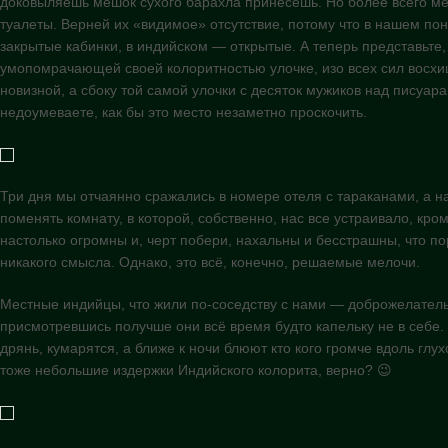
доковыляешь мешок сухого барахла принесëшь. Но более всего ме
туалеты. Верней их «видимое» отсутствие, потому что в нашем по
закрытые кабинки, в индийском — открытые. А теперь представьте,
умопомрачающей своей колоритностью улочке, изо всех сил восхи
новизной, а сбоку той самой улочки с десяток мужиков над писуар
недоумеваете, как бы это место незаметно проскочить.
Три дня мы отчаянно сражались в номере отеля с тараканами, а н
поменять комнату, в которой, собственно, нас все устраивало, кро
настолько огромны и, черт побери, нахальны и бесстрашны, что по
никакого смысла. Однако, это всё, конечно, решаемые мелочи.
Местные индийцы, что жили по-соседству с нами — доброжелател
присмотревшись получше они всё время будто капельку не в себе. 
дрянь, кумарятся, а ближе к ночи блюют кто кого громче вдоль глух
тоже небольшие издержки Индийского колорита, верно? 😉