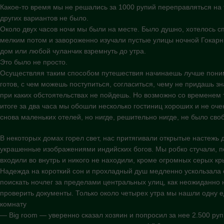
Какое-то время мы не решались за 1000 рупий переправляться на т
других вариантов не было.
Около двух часов ночи мы были на месте. Было душно, хотелось с
мелким потом и завороженно изучали пустые улицы ночной Гокарны
дом или любой чуланчик взремнуть до утра.
Это было не просто.
Осуществляя таким способом путешествия начинаешь лучше понима
готов, с чем можешь поступиться, согласиться, чему не придашь зн
при каких обстоятельствах не пойдешь. Но возможно со временем 
итоге за два часа мы обошли несколько гостиниц хороших и не очен
снова маленьких отелей, но нигде, решительно нигде, не было сво
В некоторых домах горел свет, нас притягивали открытые настежь 
украшенные изображениями индийских богов. Мы робко стучали, п
входили во внутрь и никого не находили, кроме огромных серых кр
Надежда на короткий сон и прохладный душ медленно ускользала 
поискать ночлег за пределами центральных улиц, как неожиданно
проверить документы. Только около четырех утра мы нашли одну 
комнату
— Big room — уверенно сказал хозяин и попросил за нее 2.500 ру