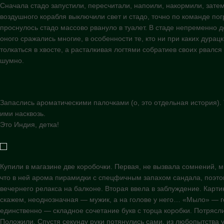
Сначала стадо запустили, пересчитали, напоили, накормили, затем 
Гокарна)
воздушного корабля выключили свет и стадо, точно по команде погр
проснулось стадо массово рвануло в туалет. В стаде непременно д
оного сражались многие, в особенности те, кто ни при каких дурац
толкаться в хвосте, а расталкивая логтями собратиев своих рвался
шумно.
Запаслись ароматическими палочками (о, это отдельная история).
ими насквозь.
Это Индия, детка!
Купили в магазине две коробочки. Первая, не вызвала сомнений, 
что в ней арома пирамидки с спецфичным запахом сандала, поэтом
вечернего релакса на балконе. Вторая ввела в заблуждение. Карт
скажем, неоднозначная — мужик, а на голове у него… «Мыло» — г
единственно — складное сочетание букв с торца коробки. Потрясли
Положили. Спустя секунду руки потянулись сами, из любопытства у