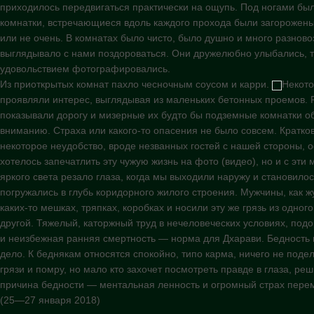
приходилось передвигаться практически на ощупь. Под ногами бы
комнатки, встречающиеся вдоль каждого прохода были загорожены
или не очень. В комнатах было чисто, было душно и много разнов
выглядывало с нами поздороваться. Они дружелюбно улыбались, т
удовольствием фотографировались.
Из приоткрытых комнат пахло чесночным соусом и карри.
Некот
проявляли интерес, выглядывая из маленьких бетонных проемов. 
показывали дорогу и мизерные их будто бы подземные комнатки 
вниманию. Страха или какого-то опасения не было совсем. Кратк
некоторое неудобство, вроде незванных гостей с нашей стороны, о
хотелось запечатлить эту чужую жизнь на фото (видео), но и с эти
яркого света резало глаза, когда мы выходили наружу и становилос
погружались в глубь коридорного жилого строения. Мужчины, как ж
каких-то мешках, тряпках, коробках и носили эту же грязь из одного
другой. Тяжелый, каторжный труд в нечеловеческих условиях, под
и неизбежная ранняя смертность — норма для Дхарави. Бедность
дело. К беднякам относятся спокойно, типо карма, ничего не подел
грязи и помру, но мало кто захочет посмотреть правде в глаза, реш
причина бедности — ментальная ленность и огромный страх пере
(25—27 января 2018)