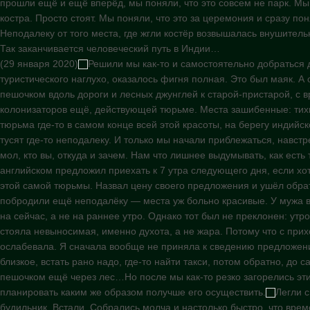
прошли ещё и ещё вперёд, мы поняли, что это совсем не парк. Мы 
костра. Просто стоят. Мы поняли, что это за церемония и сразу поня
Неподалеку от того места, где жгли костёр возвышалась внушитель
Так заканчивается человеческий путь в Индии…
(29 января 2020)
Решили мы как-то и самостоятельно добраться 
туристического наглухо, оказалось фигня полная. Это был маяк. А
пешочком вдоль дороги и лесных джунглей к старой-пристарой, с 
колонизаторов ещё, действующей тюрьме. Места зашибенные: тихи
тюрьма где-то в самом конце всей этой красоты, на берегу индийс
тусят где-то неподалеку. И только мы начали приблежаться, навстр
мол, кто вы, откуда и зачем. Нам что лишнее выдумывать, как есть 
английском предложил приехать к 7 утра следующего дня, если хо
этой самой тюрьмы. Назвал цену своего предложения и ушёл обра
побродили ещё неподалёку — места уж больно красивые. У мужа в
на сейчас, а не на раннее утро. Однако тот был не преклонен: утро
стояла невыносимая, именно духота, а не жара. Потому что с при
ослабевала. Я сначала вообще не приняла к сведению предложени
близкое, встать рано надо, где-то найти такси, потом обратно, до 
пешочком ещё через лес…Но после мы как-то резко загорелись эт
планировать каким же образом получше его осуществить.
Легли с
будильник. Встали. Собрались молча и настолько быстро, что вре