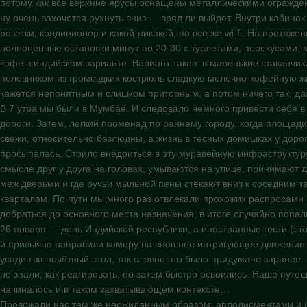
потому как все верхние ярусы оснащены металлическими огражден
ну очень захочется рухнуть вниз — вряд ли выйдет. Внутри кабино
розетки, кондиционер и какой-никакой, но все же wi-fi. На протяже
полноценные остановки минут по 20-30 с туалетами, перекусами,
кофе в индийском варианте. Вариант таков: в маленькие стаканчи
половником из громоздких кострюль сладкую молочно-кофейную жи
кажется непонятным и слишком приторным, а потом ничего так, да
В 7 утра мы были в Мумбае. И следовало немного привести себя в
дороги. Затем, легкий променад по раннему городу, когда площад
свежи, относительно безлюдны, а жизнь в тесных домишках у доро
просыпалась. Стоило внедриться в эту муравейную инфраструктуру
смысле друг у друга на головах, умываются на улице, принимают 
меж дверьми и где ручьи мыльной пены стекают вниз к соседним 
кварталам. По пути мы много раз отвлекали прохожих распросами 
добраться до основного места назначения, в итоге случайно попал
26 января — день Индийской республики, а иностранные гости (эт
и привычно направили камеру на внешнее интригующее движение. 
усадив за почётный стол, так словно это было придумано заранее.
не знали, как реагировать, но затем быстро освоились. Наше пут
начиналось и в таком захватывающем контексте…
Провожали нас тем же неожиданным образом: аплодисментами и ц