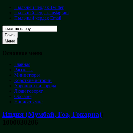
Перейти
Пыльный чердак Twitter
Пыльный
к
Пыльный чердак Instagram
чердак
содержимому
Пыльный чердак Email
Творческая
кладовая
Поиск
Меню
Основное меню
Главная
Рассказы
Миниатюры
Короткие истории
Аэропорты и города
Люди говорят
Обо мне
Написать мне
Индия (Мумбай, Гоа, Гокарна)
:
1000030206