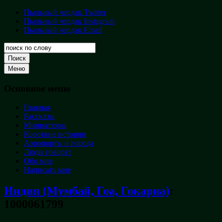
Перейти
Пыльный чердак Twitter
Пыльный
к
Пыльный чердак Instagram
чердак
содержимому
Пыльный чердак Email
Творческая
кладовая
Поиск
Меню
Основное меню
Главная
Рассказы
Миниатюры
Короткие истории
Аэропорты и города
Люди говорят
Обо мне
Написать мне
Индия (Мумбай, Гоа, Гокарна)
:
1000061799