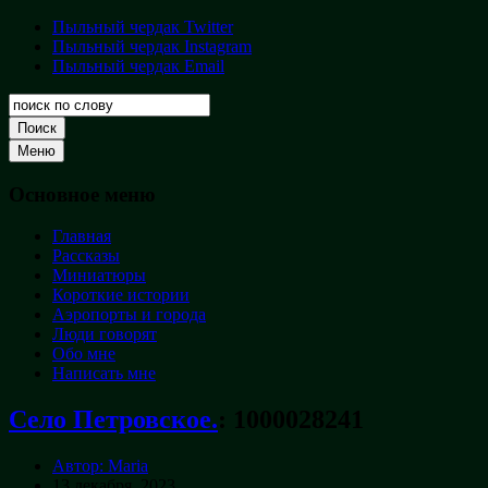
Перейти
Пыльный чердак Twitter
Пыльный
к
Пыльный чердак Instagram
чердак
содержимому
Пыльный чердак Email
Творческая
кладовая
Поиск
Меню
Основное меню
Главная
Рассказы
Миниатюры
Короткие истории
Аэропорты и города
Люди говорят
Обо мне
Написать мне
Село Петровское.
:
1000028241
Автор: Maria
13 декабря, 2023