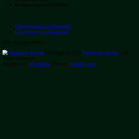
к
Комментарии
отключены
записи
1000028241
Предыдущее изображение
Следующее изображение
Обсуждение закрыто.
Copyright © 2026
Пыльный чердак
. All
Rights Reserved.
Powered by:
WordPress
| Theme:
Simple Catch