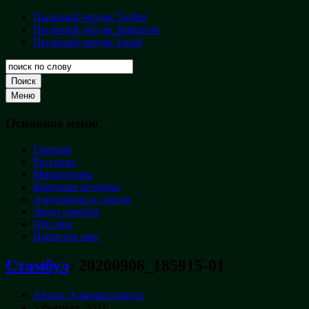
Перейти
Пыльный чердак Twitter
Пыльный
к
Пыльный чердак Instagram
чердак
содержимому
Пыльный чердак Email
Творческая
кладовая
Поиск
Меню
Основное меню
Главная
Рассказы
Миниатюры
Короткие истории
Аэропорты и города
Люди говорят
Обо мне
Написать мне
Стамбул
:
20200906_185915-01
Автор: Администратор
5 февраля, 2021