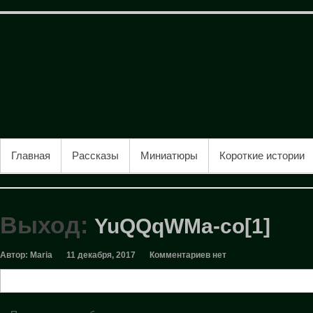
Перейти
к
содержимому
Пыльный
чердак
Творческая
кладовая
ОСНОВНОЕ МЕНЮ
Главная
Рассказы
Миниатюры
Короткие истории
Выход
:
YuQQqWMa-co[1]
Автор: Maria
11 декабря, 2017
Комментариев нет