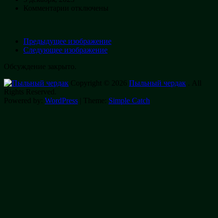
к
Комментарии
отключены
записи
1000027305
Предыдущее изображение
Следующее изображение
Обсуждение закрыто.
Copyright © 2026
Пыльный чердак
. All
Rights Reserved.
Powered by:
WordPress
| Theme:
Simple Catch