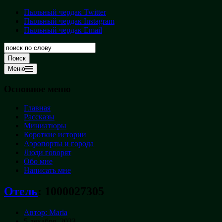
Перейти
Пыльный чердак Twitter
Пыльный
к
Пыльный чердак Instagram
чердак
содержимому
Пыльный чердак Email
Творческая
кладовая
Поиск
Меню
Основное меню
Главная
Рассказы
Миниатюры
Короткие истории
Аэропорты и города
Люди говорят
Обо мне
Написать мне
Отель
:
1000027305
Автор: Maria
5 декабря, 2023