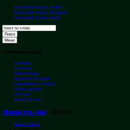
Перейти
Пыльный чердак Twitter
Пыльный
к
Пыльный чердак Instagram
чердак
содержимому
Пыльный чердак Email
Творческая
кладовая
Поиск
Меню
Основное меню
Главная
Рассказы
Миниатюры
Короткие истории
Аэропорты и города
Люди говорят
Обо мне
Написать мне
Написать мне
:
580721
Автор: Maria
13 июня, 2017