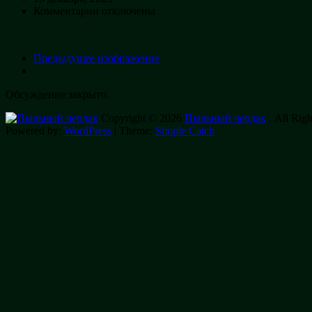
к
Комментарии
отключены
записи
1000029024
Предыдущее изображение
Обсуждение закрыто.
Copyright © 2026
Пыльный чердак
. All Righ
Powered by:
WordPress
| Theme:
Simple Catch