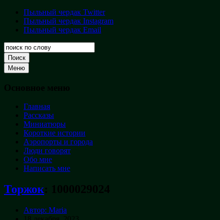
Перейти
Пыльный чердак Twitter
Пыльный
к
Пыльный чердак Instagram
чердак
содержимому
Пыльный чердак Email
Творческая
кладовая
Поиск
Меню
Основное меню
Главная
Рассказы
Миниатюры
Короткие истории
Аэропорты и города
Люди говорят
Обо мне
Написать мне
Торжок
:
1000029024
Автор: Maria
18 декабря, 2023