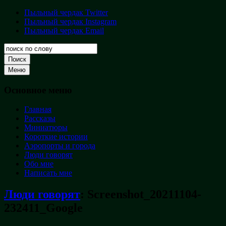
Перейти
Пыльный чердак Twitter
Пыльный
к
Пыльный чердак Instagram
чердак
содержимому
Пыльный чердак Email
Творческая
кладовая
Поиск
Меню
Основное меню
Главная
Рассказы
Миниатюры
Короткие истории
Аэропорты и города
Люди говорят
Обо мне
Написать мне
Люди говорят
:
Screenshot_20211104-
232411_Google