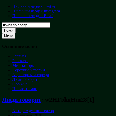
Перейти
Пыльный чердак Twitter
Пыльный
к
Пыльный чердак Instagram
чердак
содержимому
Пыльный чердак Email
Творческая
кладовая
Поиск
Меню
Основное меню
Главная
Рассказы
Миниатюры
Короткие истории
Аэропорты и города
Люди говорят
Обо мне
Написать мне
Люди говорят
:
w2HF5kgHm28[1]
Автор: Администратор
25 февраля, 2020