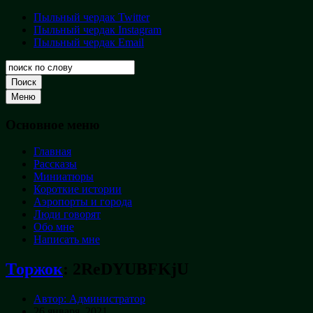
Перейти
Пыльный чердак Twitter
Пыльный
к
Пыльный чердак Instagram
чердак
содержимому
Пыльный чердак Email
Творческая
кладовая
Поиск
Меню
Основное меню
Главная
Рассказы
Миниатюры
Короткие истории
Аэропорты и города
Люди говорят
Обо мне
Написать мне
Торжок
:
2ReDYUBFKjU
Автор: Администратор
26 января, 2021