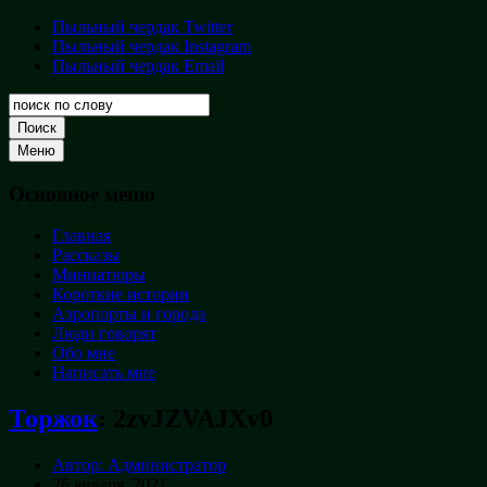
Перейти
Пыльный чердак Twitter
Пыльный
к
Пыльный чердак Instagram
чердак
содержимому
Пыльный чердак Email
Творческая
кладовая
Поиск
Меню
Основное меню
Главная
Рассказы
Миниатюры
Короткие истории
Аэропорты и города
Люди говорят
Обо мне
Написать мне
Торжок
:
2zvJZVAJXv0
Автор: Администратор
26 января, 2021