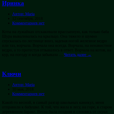
Иринка
Автор: Maria
12 сентября, 2018
Комментариев нет
Коты на лужайках отскакивали врассыпную, как только баба
Шура вываливалась на крыльцо. Она тяжело и шумно
спускалась по лестнице вниз, задевая ногой железное ведро
или таз, ворчала. Ворчала она всегда. Ворчала, на ненавистное
ведро, а то протестуя отзывалось в ответ. Ворчала на котов, на
кур, на погоду и когда забывала …
Читать далее →
Ключи
Автор: Maria
10 мая, 2018
Комментариев нет
Какой-то весной, в самый разгар школьных каникул, меня
отправили к бабушке. К той, что жила в лесу, на горе, в старом
деревянном бараке. Весна была поздняя и слоняясь от скуки