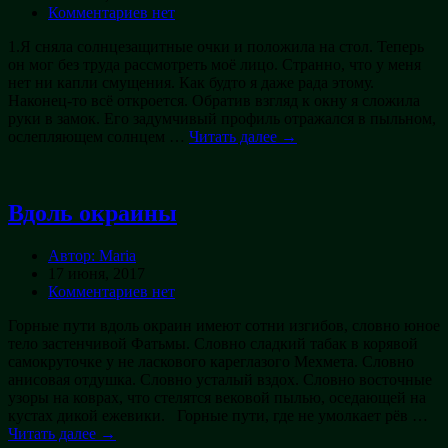
Комментариев нет
1.Я сняла солнцезащитные очки и положила на стол. Теперь
он мог без труда рассмотреть моё лицо. Странно, что у меня
нет ни капли смущения. Как будто я даже рада этому.
Наконец-то всё откроется. Обратив взгляд к окну я сложила
руки в замок. Его задумчивый профиль отражался в пыльном,
ослепляющем солнцем …
Читать далее →
Вдоль окраины
Автор: Maria
17 июня, 2017
Комментариев нет
Горные пути вдоль окраин имеют сотни изгибов, словно юное
тело застенчивой Фатьмы. Словно сладкий табак в корявой
самокруточке у не ласкового кареглазого Мехмета. Словно
анисовая отдушка. Словно усталый вздох. Словно восточные
узоры на коврах, что стелятся вековой пылью, оседающей на
кустах дикой ежевики. Горные пути, где не умолкает рёв …
Читать далее →