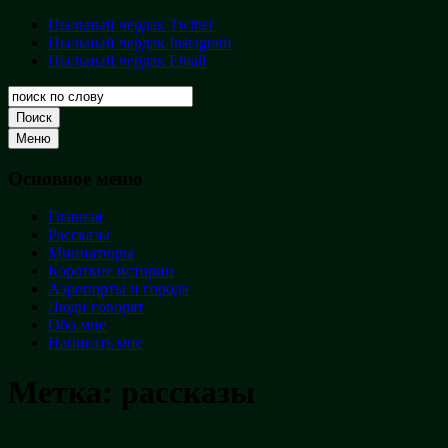
Перейти
Пыльный чердак Twitter
Пыльный
к
Пыльный чердак Instagram
чердак
содержимому
Пыльный чердак Email
Творческая
кладовая
Поиск
Меню
Основное меню
Главная
Рассказы
Миниатюры
Короткие истории
Аэропорты и города
Люди говорят
Обо мне
Написать мне
Метка:
рассказы