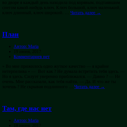
во дворе я каждый день находила под корявым, подтаявшим
снегом какой-нибудь ключ. Ключ большой, ключ маленький,
ключ длинный, ключ широкий. …
Читать далее →
План
Автор: Maria
19 июня, 2017
Комментариев нет
» Во мне прижилось одно жуткое качество — я крайне
нетерпелива » — Вот как ? Не думала встретить тебя здесь. —
Но я здесь. Силуэт уверенно приближался. — Давно ? — Не
очень. Мне рассказали, как тебя найти. — Да. И что же ты
хочешь ? Не скрывая подлинного …
Читать далее →
Там, где нас нет
Автор: Maria
18 июня, 2017