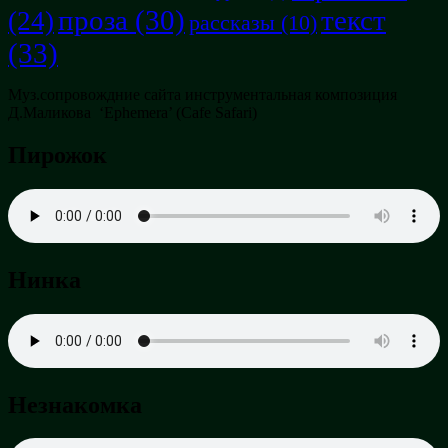
проза
(30)
текст
(24)
рассказы
(10)
(33)
Муз.сопровождние сайта инструментальная композиция
Д.Маликова ‘Ephemera’ (Cafe Safari)
Пирожок
Нинка
Незнакомка