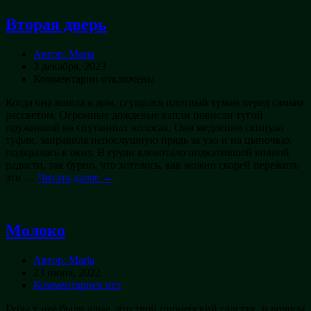
Вторая дверь
Автор: Maria
3 декабря, 2023
к
Комментарии
отключены
записи
Когда она вошла в дом, сгущался плотный туман перед самым
Вторая
рассветом. Огромные дождевые капли повисли тугой
дверь
пружинкой на спутанных волосах. Она медленно скинула
туфли, заправила непослушную прядь за ухо и на цыпочках
подкралась к окну. В груди клокотало подкатившей волной
радости, так бурно, что хотелось, как можно скорей пережить
эти …
Читать далее →
Молоко
Автор: Maria
23 июня, 2022
Комментариев нет
Губы у неё были алые, что твой пионерский галстук, и волосы