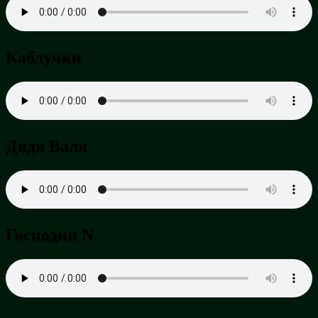
Каблучки
Дядя Валя
Господин N.