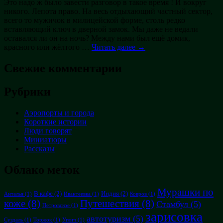
Это надо ж было завести разговор в такое время ! И вокруг
никого. Лепота право. На весь отдыхающий частный сектор,
всего то мужичок в милицейской форме, столь редко
вставляющий ключ в дверной замок. Мы даже не ведали
оставался ли он на ночь? Между нами был ещё домик,
красного или жёлтого …
Читать далее →
Свежие комментарии
Рубрики
Аэропорты и города
Короткие истории
Люди говорят
Миниатюры
Рассказы
Облако меток
Мурашки по
В кафе
(2)
Индия
(2)
Анталья
(1)
Ивантеевка
(1)
Ковров
(1)
коже
(8)
Путешествия
(8)
Стамбул
(5)
Петровское
(1)
зарисовка
автотуризм
(5)
Суздаль
(1)
Торжок
(1)
Углич
(1)