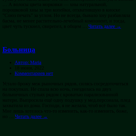
… А волосы цвета морковки — хны натуральной,
порошковой хны за три копейки, отхватившую в киоске
”Союз печать” за углом. Но не всегда, бывало хну разбавляла
басма, не менее растительно-лечебный компонент, и тогда,
цвет чуть тускнел, свирепел, в общем …
Читать далее →
Больница
Автор: Maria
18 июня, 2022
Комментариев нет
Устало брожу меж рыночных рядов, силясь сосредоточиться
на покупках. Не спала всю ночь, гнездилась на двух
больничных стульях рядом с кроватью парализованной
матери. Выпросила ещё одну подушку у мед.персонала, плед
захватила из дома. Господи, я не желала, чтоб всё было так.
Мне лишь хотелось что-то изменить, как-то изменить, боже,
но …
Читать далее →