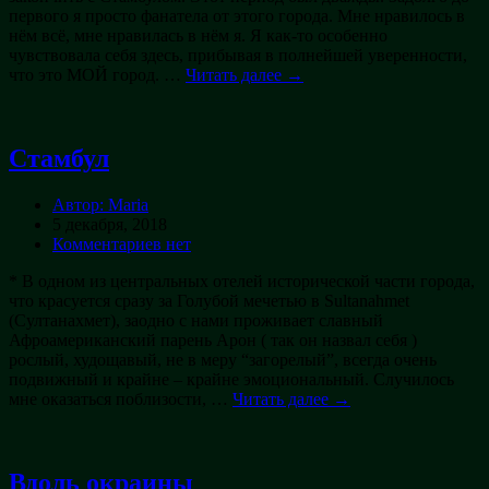
первого я просто фанатела от этого города. Мне нравилось в
нём всё, мне нравилась в нём я. Я как-то особенно
чувствовала себя здесь, прибывая в полнейшей уверенности,
что это МОЙ город. …
Читать далее →
Стамбул
Автор: Maria
5 декабря, 2018
Комментариев нет
* В одном из центральных отелей исторической части города,
что красуется сразу за Голубой мечетью в Sultanahmet
(Султанахмет), заодно с нами проживает славный
Афроамериканский парень Арон ( так он назвал себя )
рослый, худощавый, не в меру “загорелый”, всегда очень
подвижный и крайне – крайне эмоциональный. Случилось
мне оказаться поблизости, …
Читать далее →
Вдоль окраины