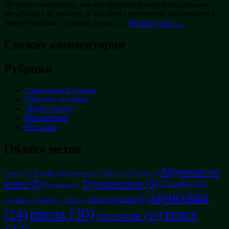
Не устаю наблюдать, как его жители прячутся под крыши
автобусных остановок, и как через мгновение покрываются
мокрой пылью с головы до ног; …
Читать далее →
Свежие комментарии
Рубрики
Аэропорты и города
Короткие истории
Люди говорят
Миниатюры
Рассказы
Облако меток
Мурашки по
В кафе
(2)
Индия
(2)
Анталья
(1)
Ивантеевка
(1)
Ковров
(1)
коже
(8)
Путешествия
(8)
Стамбул
(5)
Петровское
(1)
зарисовка
автотуризм
(5)
Суздаль
(1)
Торжок
(1)
Углич
(1)
проза
(30)
текст
(24)
рассказы
(10)