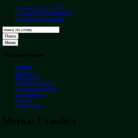
Перейти
Пыльный чердак Twitter
Пыльный
к
Пыльный чердак Instagram
чердак
содержимому
Пыльный чердак Email
Творческая
кладовая
Поиск
Меню
Основное меню
Главная
Рассказы
Миниатюры
Короткие истории
Аэропорты и города
Люди говорят
Обо мне
Написать мне
Метка:
Стамбул