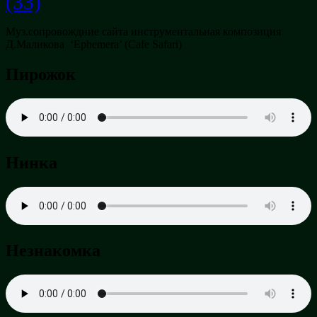
(33)
Муз.сопровождние сайта инструментальная композиция
Д.Маликова ‘Ephemera’ (Cafe Safari)
Пирожок
Нинка
Незнакомка