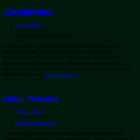
«Посвящение»
Автор: Maria
16 декабря, 2023
к
Комментарии
отключены
записи
А как вам такое : остаться без денег в чужой стране, без
«Посвящение»
единой копейки, вообще под чистую ? По порядку :
Четвёртый год в этом отеле ! Привлекает цена и место
расположения, управляющие, коих знаем не первый год,
улицы родные уже и всё, что вокруг. Никогда, ни при каких
обстоятельствах …
Читать далее →
Eğitim Mahallesi
Автор: Maria
23 января, 2023
Комментариев нет
У меня ведь уже был период, когда я решительно хотела
закончить с Стамбулом. Этот период был дважды. Задолго до