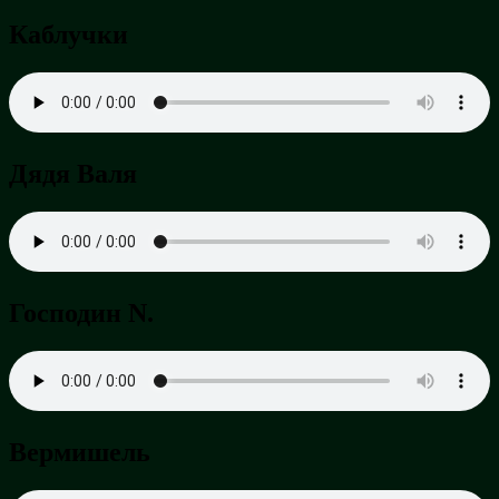
Каблучки
Дядя Валя
Господин N.
Вермишель